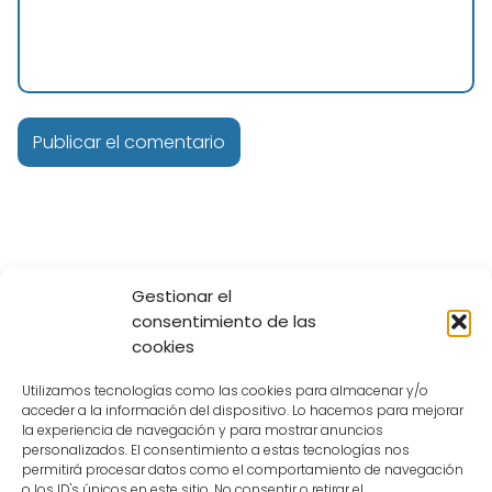
Gestionar el
Tren Ligero Guadalajara
Línea 1
Estación 18 de Marzo
consentimiento de las
cookies
Copyright © 2026 | Metro Guadalajara MX
Utilizamos tecnologías como las cookies para almacenar y/o
acceder a la información del dispositivo. Lo hacemos para mejorar
Política de Privacidad
Política de Cookies
Aviso Legal
la experiencia de navegación y para mostrar anuncios
personalizados. El consentimiento a estas tecnologías nos
Contacto
permitirá procesar datos como el comportamiento de navegación
o los ID's únicos en este sitio. No consentir o retirar el